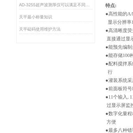
AD-3255超声波测厚仪可以满足不同厚度材料的测量需求
特点
:
●
高性能的
A/
天平最小称量知识
显示分辨率
天平砝码使用维护方法
●
高清晰度荧
直接通过显
●
能预先编制
●
能存储
100
●
配料搅拌系
行
●
灌装系统采
●
前面板符号
●11
个输入
, 1
过显示屏监
●
数字化量程
方便
●
最多八种错