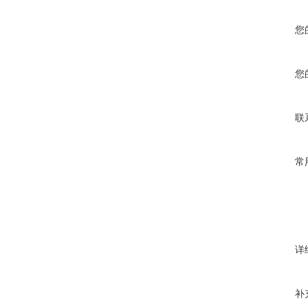
您
您
联
常
详
补