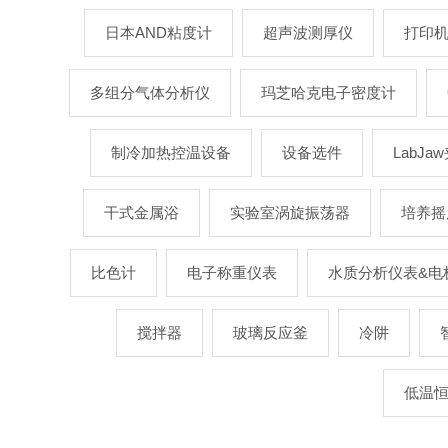
日本AND粘度计
超声波测厚仪
打印
多组分气体分析仪
玛芝哈克电子密度计
制冷加热控温设备
设备选件
LabJ
干式金属浴
实验室涡旋振荡器
培养摇
比色计
电子称重仪表
水质分析仪表&电
搅拌器
玻璃反应釜
冷阱
低温