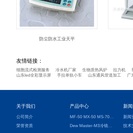
防尘防水工业天平
友情链接：
细胞流式检测服务
冷水机厂家
生物质热风炉
拉力机
山东led全彩显示屏
手拉单轨小车
山东通风管道加工
广
关于我们
产品中心
新闻
公司简介
MF-50 MX-50 MS-70卤素水分测定仪 红外线水分仪
新闻
荣誉资质
Dew Master-M3冷镜式露点仪
技术