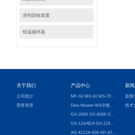
溶剂回收装置
恒温循环器
关于我们
产品中心
新闻
公司简介
MF-50 MX-50 MS-70卤素水分测定仪 红外线水分仪
新闻
荣誉资质
Dew Master-M3冷镜式露点仪
技术
GX-2000 GX-6000 GX-8000日本AND多功能精密天平
GX-124AE/A GX-224AE/A分析天平
AD-4212A-600 AD-4212C-300生产线称重系统 称重模块