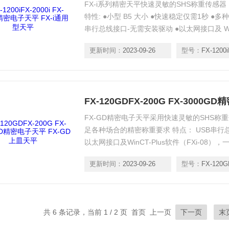
FX-i系列精密天平快速灵敏的SHS称重传感
特性: ●小型 B5 大小 ●快速稳定仅需1秒 ●多种
串行总线接口-无需安装驱动 ●以太网接口及 Win
GMP，GCP，ISO标准 ●统计功能 ●比较功
更新时间：
2023-09-26
型号：
FX-1200i
●内置可充电电池 ●下挂钩功能 ●1mg精
FX-GD精密电子天平采用快速灵敏的SHS称重
足各种场合的精密称重要求 特点： USB串行总
以太网接口及WinCT-Plus软件（FXi-08
B5大小 统计计数功能 ,可以显示或者输出统
更新时间：
2023-09-26
型号：
FX-120GD
值 ●内置可充电电池（FXi-09） ●5种计量单位
共 6 条记录，当前 1 / 2 页 首页 上一页
下一页
末