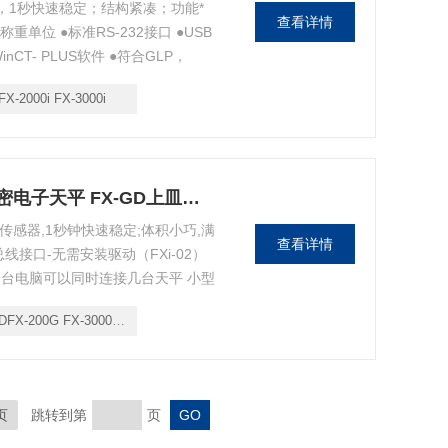
器，1秒快速稳定；结构紧凑；功能*
查看详情
称重单位 ●标准RS-232接口 ●USB
CT- PLUS软件 ●符合GLP，
能 ●动物称重功能 ●高清晰度荧光显示
FX-2000i FX-3000i
FX-120GDFX-200G FX-3000GD精密电子天平 FX-GD上皿天平
传感器,1秒钟快速稳定;体积小巧,满
查看详情
线接口-无需安装驱动（FXi-02）
），一台电脑可以同时连接几台天平 小型
计数据 高清晰荧光显示，容易读取数
FX-200G FX-3000GD
g，pcs
页
跳转到第
页