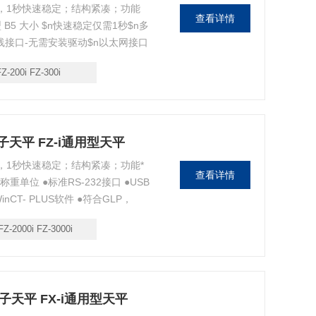
器，1秒快速稳定；结构紧凑；功能
查看详情
型 B5 大小 $n快速稳定仅需1秒$n多
总线接口-无需安装驱动$n以太网接口
CP，ISO标准
FZ-200i FZ-300i
精密电子天平 FZ-i通用型天平
器，1秒快速稳定；结构紧凑；功能*
查看详情
称重单位 ●标准RS-232接口 ●USB
CT- PLUS软件 ●符合GLP，
能 ●动物称重功能 ●高清晰度荧光显示
FZ-2000i FZ-3000i
精密电子天平 FX-i通用型天平