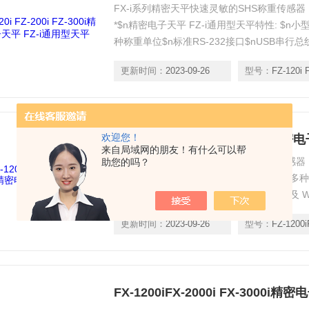
FX-i系列精密天平快速灵敏的SHS称重传感
*$n精密电子天平 FZ-i通用型天平特性: $n小
种称重单位$n标准RS-232接口$nUSB串行
及 WinCT- PLUS软件$n符合GLP，GMP，G
更新时间：
2023-09-26
型号：
FZ-120i 
欢迎您！
FZ-1200iFZ-2000i FZ-3000i
来自局域网的朋友！有什么可以帮
FX-i系列精密天平快速灵敏的SHS称重传感
助您的吗？
特性: ●小型 B5 大小 ●快速稳定仅需1秒 ●多种
串行总线接口-无需安装驱动 ●以太网接口及 Win
GMP，GCP，ISO标准 ●统计功能 ●比较功
更新时间：
2023-09-26
型号：
FZ-1200i
●内置可充电电池 ●下挂钩功能 ●1mg精
FX-1200iFX-2000i FX-3000i