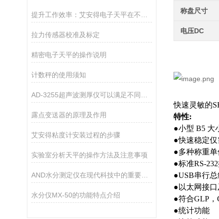
称盘尺寸
提升工作效率：艾安得电子天平在不同行业的关键作用
电压DC
拉力传感器校准及标定
精密电子天平的操作说明
计数秤的使用须知
AD-3255超声波测厚仪可以满足不同厚度材料的测量需求
快速灵敏的
S
露点变送器的原理及作用
特性
:
●
小型
B5
大
艾安得粘度计安装过程的步骤
●
快速稳定仅
●
多种称重单
实验室分析天平的操作方法及注意事项
●
标准
RS-232
AND水分测定仪在现代科技中的重要作用
●USB
串行总
●
以太网接口
水分仪MX-50的功能特点介绍
●
符合
GLP
，
●
统计功能