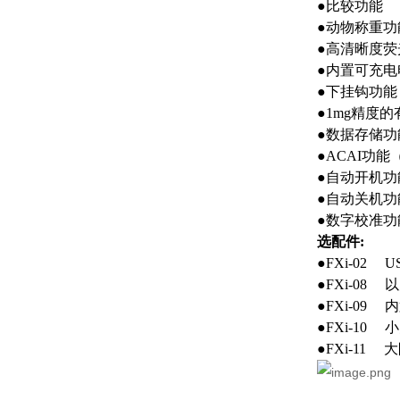
●
比较功能
●
动物称重功
●
高清晰度荧
●
内置可充电
●
下挂钩功能
●1mg
精度的
●
数据存储功
●ACAI
功能
●
自动开机功
●
自动关机功
●
数字校准功
选配件
:
●
FXi-02
U
●FXi-08
以
●FXi-09
内
●FXi-10
小
●FXi-11
大