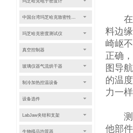
玛芝哈克电子密度计
在使
中国台湾玛芝哈克致密性材料密度测试仪
料边缘
玛芝哈克密度测试仪
崎岖不
真空控制器
正确，
图导航
玻璃仪器气流烘干器
的温度
制冷加热控温设备
力一样
设备选件
测量
LabJaw夹钳和支架
他部件
生物樣品均質器