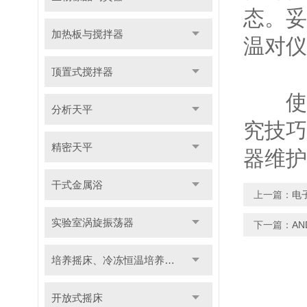
态。妥
加热板与搅拌器
温对仪
顶置式搅拌器
使用
分析天平
究技巧
精密天平
器维护
干式金属浴
上一篇：
电
实验室涡旋振荡器
下一篇：
A
培养摇床、冷冻恒温培养摇床
开放式摇床