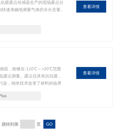
属氧化膜露点传感器生产的现场露点分
查看详情
围内快速准确地测量气体的水分含量。
传感器，能够在-110℃～+20℃范围
查看详情
低露点测量。露点仪具有抗结露，
的污染，纳米技术改变了材料的临界
动校准功能，是一款准确可靠的精度
Plus
页 跳转到第
页