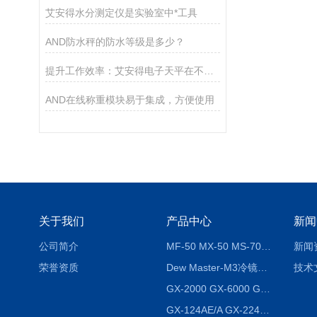
艾安得水分测定仪是实验室中*工具
AND防水秤的防水等级是多少？
提升工作效率：艾安得电子天平在不同行业的关键作用
AND在线称重模块易于集成，方便使用
关于我们
产品中心
新闻
公司简介
MF-50 MX-50 MS-70卤素水分测定仪 红外线水分仪
新闻
荣誉资质
Dew Master-M3冷镜式露点仪
技术
GX-2000 GX-6000 GX-8000日本AND多功能精密天平
GX-124AE/A GX-224AE/A分析天平