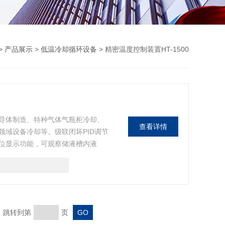
>
产品展示
>
低温冷却循环设备
> 精密温度控制装置HT-1500
导体制造、特种气体气瓶柜冷却、
查看详情
领域设备冷却等。级联闭坏PID调节
位显示功能，可观察储液槽内液
页 跳转到第
页