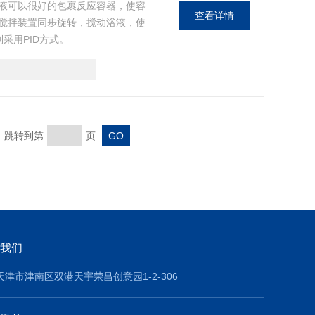
液可以很好的包裹反应容器，使容
查看详情
搅拌装置同步旋转，搅动浴液，使
采用PID方式。
页 跳转到第
页
我们
天津市津南区双港天宇荣昌创意园1-2-306