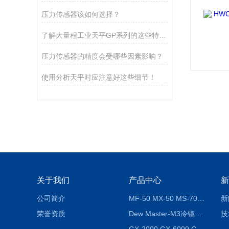
压力传感器该如何选择？
了解大量程工业天平GP系列的这些特点很有必要
压力传感器的精度会受哪些因素影响？
使用分析天平时应注意好这些细节！
关于我们
产品中心
新
公司简介
MF-50 MX-50 MS-70卤素水分测定仪 红外线水分仪
新
荣誉资质
Dew Master-M3冷镜式露点仪
技