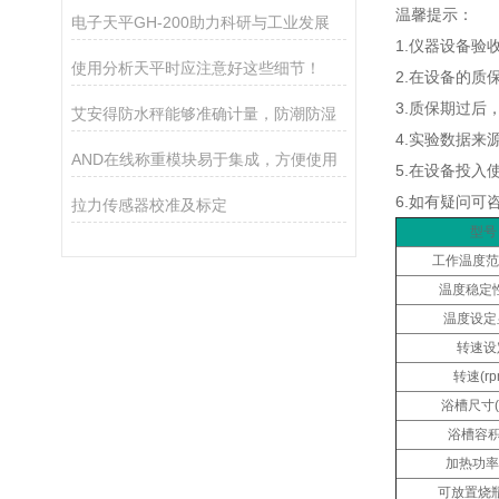
温馨提示：
电子天平GH-200助力科研与工业发展
1.仪器设备验
使用分析天平时应注意好这些细节！
2.在设备的
3.质保期过
艾安得防水秤能够准确计量，防潮防湿
4.实验数据
AND在线称重模块易于集成，方便使用
5.在设备投
6.如有疑问可
拉力传感器校准及标定
型号
工作温度范
温度稳定性
温度设定
转速设
转速(rp
浴槽尺寸(
浴槽容积(
加热功率(
可放置烧瓶(