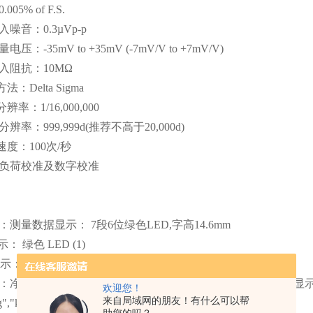
0.005% of F.S.
入噪音：
0.3µVp-p
量电压：
-35mV to +35mV (-7mV/V to +7mV/V)
入阻抗：
10MΩ
方法：
Delta Sigma
分辨率：
1/16,000,000
分辨率：
999,999d(
推荐不高于
20,000d)
速度：
100
次
/
秒
负荷校准及数字校准
：测量数据显示：
7
段
6
位绿色
LED,
字高
14.6mm
示： 绿色
LED (1)
示： 红色
LED (6)
：净重
(NET)
毛重
(GROSS)
按键转换
,
显示范围：
0
到
999,999(
显
欢迎您！
来自局域网的朋友！有什么可以帮
g","kg",
和
"t"
单位标签