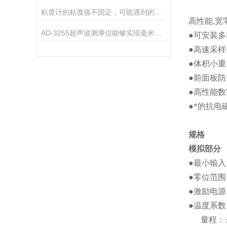
粘度计的粘度值不固定，可能遇到的现象
高性能
,
宽
AD-3255超声波测厚仪能够实现毫米级别的测量精度
●可安装
●高速采样
●体积小
●前面板
●高性能
●*的抗电
规格
模拟部分
●
最小输入
●
零位范围
●
激励电源
●
温度系数
量程：