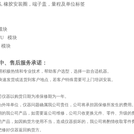
书
,
橡胶安装圈，端子盖，量程及单位标签
模块
RTU
模块
t
模块
中、售后服务承诺：
用积极热情和专业技术，帮助客户选型，选择一款合适机器。
快速发货或送货到客户地点，若客户特殊需要可上门培训安装。
公司仪器以购货日期为准保修期为一年。
方为外埠单位，仪器问题确属我公司责任，公司将承担因保修所发生的费用
修期的我公司产品，如需要返公司维修，公司只收更换元件、零件、升级的
内的产品，如因购货方使用不当，造成仪器损坏的，我公司将酌情收取零件
速把修好仪器返回购货方。