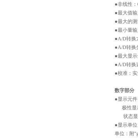
●
非线性：
●
最大值输
●
最大的测
●
最小量输
●A/D
转换
●A/D
转换
●
最大显示
●A/D
转换
●
校准：实
数字部分
●
显示元件
极性显
状态显
●
显示单位
单位：附
"