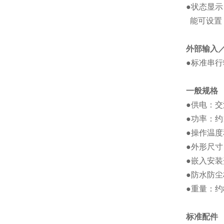
●
状态显示
能可设置
外部输入
●
标准串行
一般规格
●
供电：交
●
功率：约
●
操作温度
●
外形尺寸
●
嵌入安装
●
防水防尘
●
重量：约
标准配件