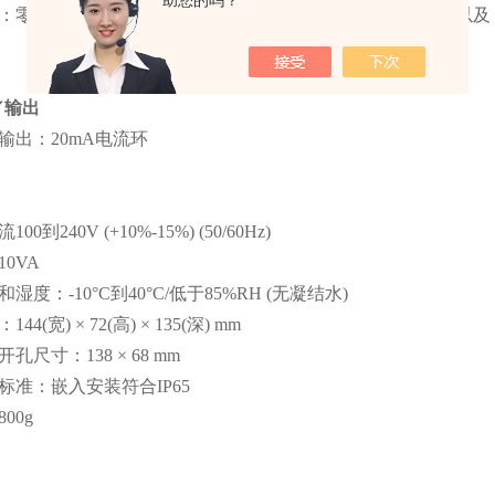
助您的吗？
：零点
ZERO,
稳定
STABLE,
毛重
GROSS,
净重
NET,
持
HOLD
以及
／输出
输出：
20mA
电流环
流
100
到
240V (+10%-15%) (50/60Hz)
10VA
和湿度：
-10°C
到
40°C/
低于
85%RH (
无凝结水
)
：
144(
宽
) × 72(
高
) × 135(
深
) mm
开孔尺寸：
138 × 68 mm
标准：嵌入安装符合
IP65
800g