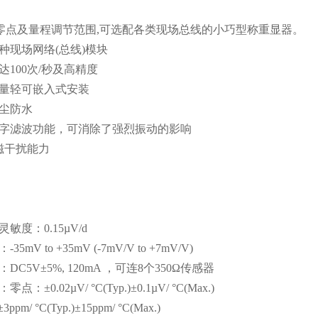
零点及量程调节范围
,
可选配各类现场总线的小巧型称重显器。
多种现场网络
(
总线
)
模块
达
100
次
/
秒及高精度
重量轻可嵌入式安装
防尘防水
数字滤波功能，可消除了强烈振动的影响
磁干扰能力
灵敏度：
0.15µV/d
：
-35mV to +35mV (-7mV/V to +7mV/V)
：
DC5V±5%, 120mA
，可连
8
个
350Ω
传感器
：零点：
±0.02µV/ °C(Typ.)±0.1µV/ °C(Max.)
±3ppm/ °C(Typ.)±15ppm/ °C(Max.)