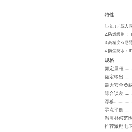
特性
1.拉力／压力
2.防爆级别 ： Ex
3.
高精度双悬
4.防尘防水：IP
规格
额定量程
.....
额定输出
....
最大安全负
综合误差
......
漂移
...............
零点平衡
......
温度补偿范
推荐激励电