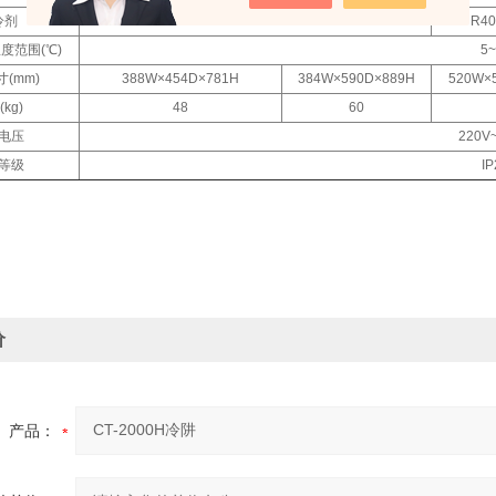
冷剂
R404A
R4
度范围(℃)
5~
(mm)
388W×454D×781H
384W×590D×889H
520W×
kg)
48
60
电压
220V~
等级
IP
价
产品：