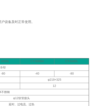
用户设备及时正常使用。
-2000L
CT-5000H
CT-5000L
冷却
-80
-40
-80
φ219×325
12
04不锈钢
φ12软管接头
延时、过电流、过热