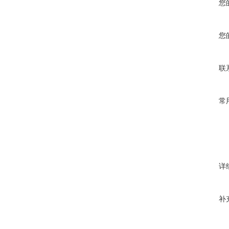
您
您
联
常
详
补