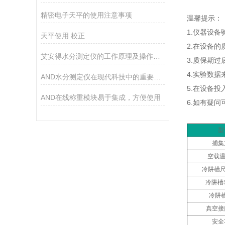
精密电子天平的使用注意事项
温馨提示：
1.仪器设
天平使用 校正
2.在设备
艾安得水分测定仪的工作原理及操作指南
3.质保期
4.实验数
AND水分测定仪在现代科技中的重要作用
5.在设备
AND在线称重模块易于集成，方便使用
6.如有疑
型
捕集
空载温
冷阱槽尺
冷阱槽容
冷阱
真空接
安全