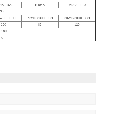
04A、R23
R404A
R404A、R23
35
528D×1190H
573W×583D×1053H
530W×730D×1388H
100
85
120
,50Hz
20