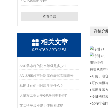
CT-2000H冷阱
查看全部
详情介
相关文章
RELATED ARTICLES
用途特点
AND防水秤的防水等级是多少？
捕集从真空
AD-3255超声波测厚仪能够实现毫米级别的测量精度
●可用于电
●可作为预
粘度计在使用时应注意什么？
●温度显示
大量程工业天平GP系列主要特性
●冷阱槽材
●配有排液
艾安得平台秤易于使用和维护