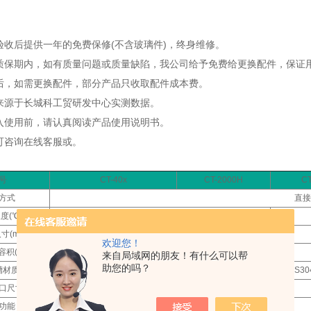
备验收后提供一年的免费保修(不含玻璃件)，终身维修。
的质保期内，如有质量问题或质量缺陷，我公司给予免费给更换配件，保证
过后，如需更换配件，部分产品只收取配件成本费。
据来源于长城科工贸研发中心实测数据。
投入使用前，请认真阅读产品使用说明书。
问可咨询在线客服或。
号
CT-40x
CT-2000H
CT
方式
直接
度(℃)
-40
寸(mm)
φ160×250
φ159×300
欢迎您！
积(L)
5
5.8
来自局域网的朋友！有什么可以帮
助您的吗？
槽材质
SUS3
口尺寸
KF25
功能
延时、过电流、过热、过压