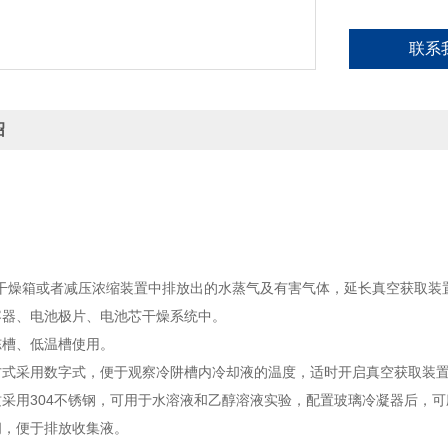
联系
绍
干燥箱或者减压浓缩装置中排放出的水蒸气及有害气体，延长真空获取装
容器、电池极片、电池芯干燥系统中。
冻槽、低温槽使用。
方式采用数字式，便于观察冷阱槽内冷却液的温度，适时开启真空获取装
质采用304不锈钢，可用于水溶液和乙醇溶液实验，配置玻璃冷凝器后，
阀，便于排放收集液。