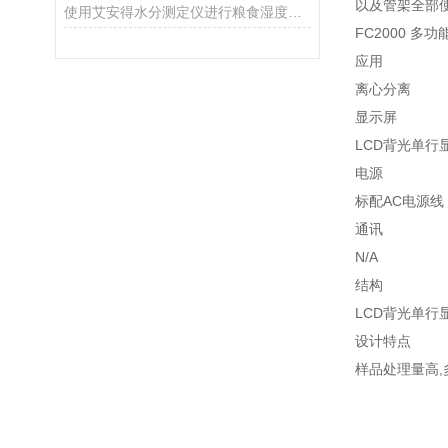
以及管架全部
使用艾安得水分测定仪进行粮食湿度测量的方法
FC2000 多
应用
离心分离
显示屏
LCD背光单行
电源
标配AC电源线
通讯
N/A
结构
LCD背光单行
设计特点
样品处理量高,