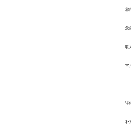
您
您
联
常
详
补