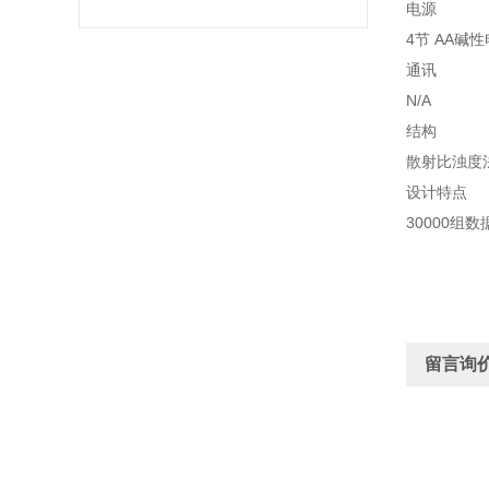
电源
4节 AA碱
通讯
N/A
结构
散射比浊度
设计特点
30000组
留言询