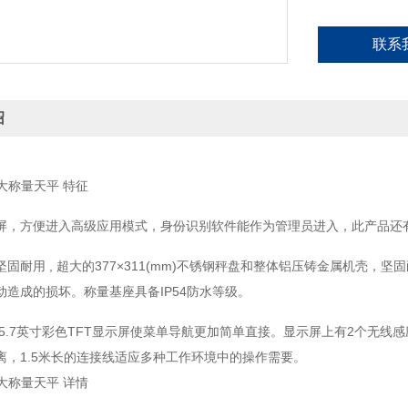
联系
绍
r™ 大称量天平 特征
屏，方便进入高级应用模式，身份识别软件能作为管理员进入，此产品还
固耐用 , 超大的377×311(mm)不锈钢秤盘和整体铝压铸金属机壳
动造成的损坏。称量基座具备IP54防水等级。
 5.7英寸彩色TFT显示屏使菜单导航更加简单直接。显示屏上有2个无
离，1.5米长的连接线适应多种工作环境中的操作需要。
r™ 大称量天平 详情