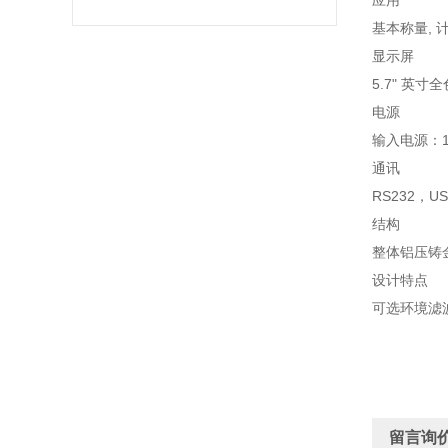
应用
基本称量, 计
显示屏
5.7" 英
电源
输入电源：100
通讯
RS232，US
结构
整体铝压铸金
设计特点
可选环境滤
留言询