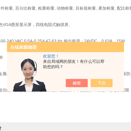
件称量, 百分比称量, 检重称重, 动物称量, 目标值称量, 累加称量, 配比称量
寸全色VGA图形显示屏，四线电阻式触摸屏。
-240 VAC 0.5A-0.25A 47-63 Hz 输出电源：24VDC，0.63A，15W
欢迎您！
B
来自局域网的朋友！有什么可以帮
助您的吗？
属外壳，不锈钢秤盘(377x311mm)，可更换的面板防护罩，天平基座防水
波功能，自选校准点，软件开启和重置菜单，数据打印功能，管理权权限，
价