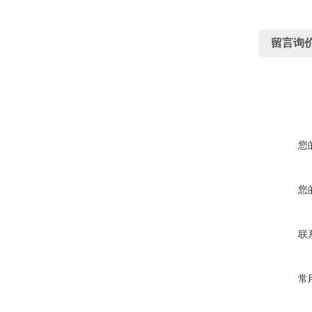
留言询
您
您
联
常