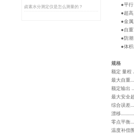
●平
卤素水分测定仪是怎么测量的？
●超
●金
●自
●防潮
●体
规格
额定 量程
.
最大自重
...
额定输出
..
最大安全
综合误差
...
漂移
...........
零点平衡
...
温度补偿