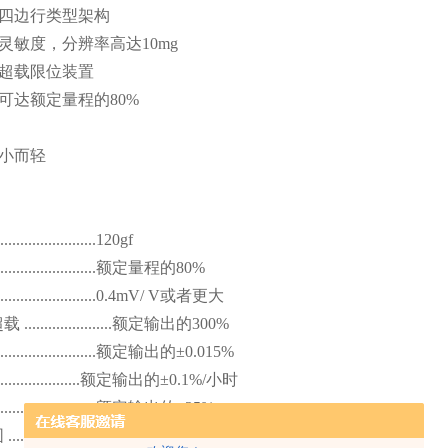
行四边行类型架构
高灵敏度，分辨率高达
10mg
属超载限位装置
重可达额定量程的
80%
积小而轻
........................120gf
........................
额定量程的
80%
........................0.4mV/ V
或者更大
超载
......................
额定输出的
300%
........................
额定输出的
±0.015%
....................
额定输出的
±0.1%/
小时
........................
额定输出的
±25%
围
........................-5°C~+35°C/+23°F~+95°F