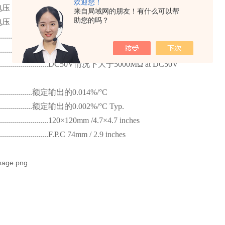
欢迎您！
电压
......................12V
来自局域网的朋友！有什么可以帮
助您的吗？
电压
......................15V
........................
约
400Ω
........................350Ω±5Ω
........................DC50V
情况下大于
5000MΩ at DC50V
................
额定输出的
0.014%/°C
................
额定输出的
0.002%/°C Typ.
........................120×120mm /4.7×4.7 inches
........................F.P.C 74mm / 2.9 inches