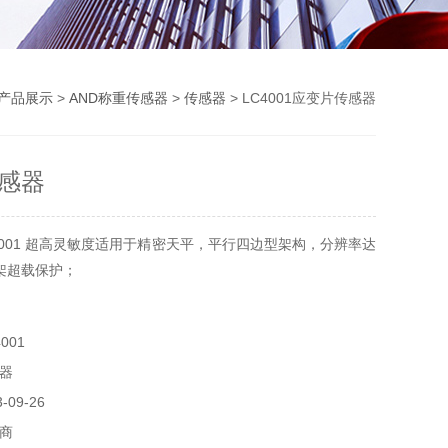
产品展示
>
AND称重传感器
>
传感器
> LC4001应变片传感器
感器
4001 超高灵敏度适用于精密天平，平行四边型架构，分辨率达
框架超载保护；
001
器
09-26
商