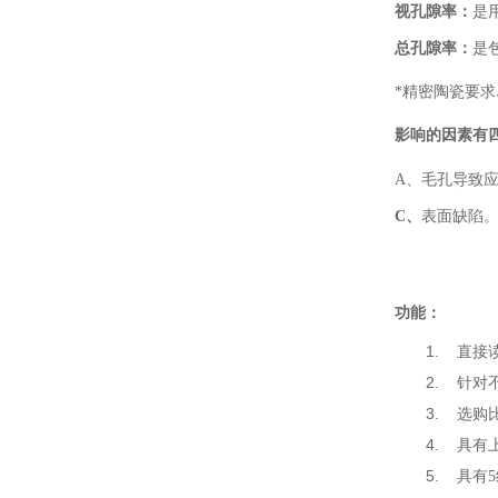
视
孔隙
率：
是
总
孔隙
率
：
是
*精密陶瓷要
影响
的因素
有
A
、毛孔导致
C
、
表面缺陷
功能：
1.
直接
2.
针对
3.
选购
4.
具有
5.
具有