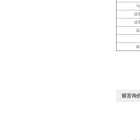
与
设
设
温
旋
留言询