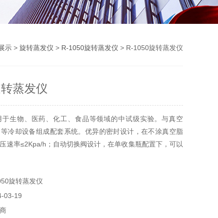
展示
>
旋转蒸发仪
>
R-1050旋转蒸发仪
> R-1050旋转蒸发仪
0旋转蒸发仪
用于生物、医药、化工、食品等领域的中试级实验。与真空
器等冷却设备组成配套系统。优异的密封设计，在不涂真空脂
压速率≤2Kpa/h；自动切换阀设计，在单收集瓶配置下，可以
导出收集瓶物料；PTFE放料阀门；玻璃组件采用快速法兰连
部分型号浴槽外配置橡胶保护套，减少烫伤的可能。
050旋转蒸发仪
03-19
商