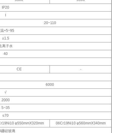
IP20
I
20~110
温+5~95
±1.5
去离子水
40
CE
-
6000
√
2000
5~35
≤70
Cr19Ni10 φ550mmX320mm
06Cr19Ni10 φ560mmX340mm
.3硼硅玻璃