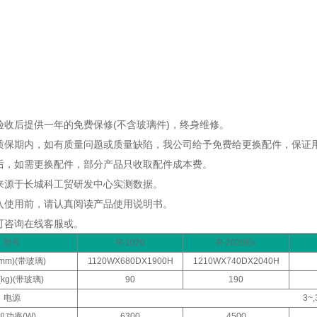
备验收后提供一年的免费保修(不含玻璃件)，终身维修。
的质保期内，如有质量问题或质量缺陷，我公司给予免费给更换配件，保证
过后，如需更换配件，部分产品只收取配件成本费。
据来源于长城科工贸研发中心实测数据。
投入使用前，请认真阅读产品使用说明书。
问可咨询在线客服或。
型号
R-1020
R-2020Ex
mm)(带玻璃)
1120WX680DX1900H
1210WX740DX2040H
kg)(带玻璃)
90
190
电源
3~,
机功率(W)
6300
4500