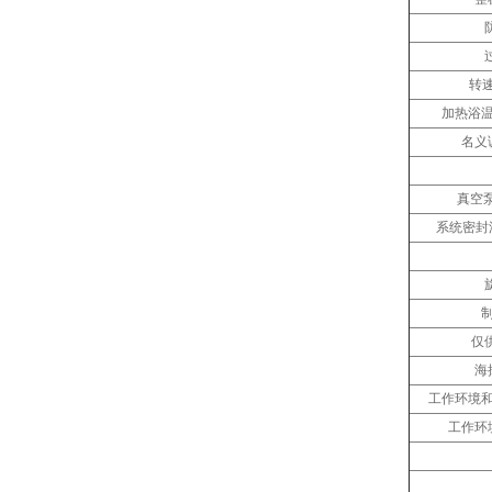
转速
加热浴温
名义
真空泵
系统密封泄漏
制
仅
海
工作环境和
工作环