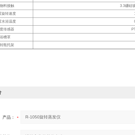
物料接触
3.3硼
置旋转速度
置水浴温度
度传感器
P
浴槽罩
转瓶托架
价
产品：