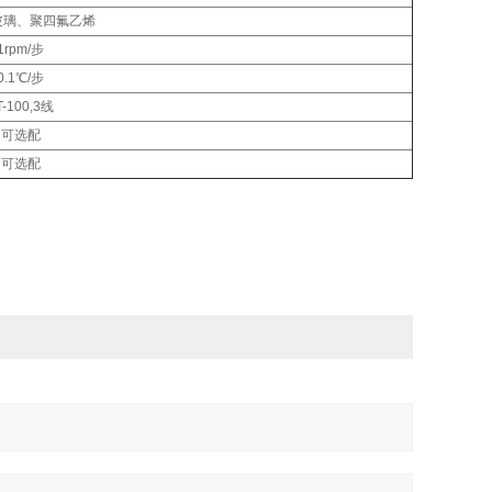
硅玻璃、聚四氟乙烯
1rpm/步
0.1℃/步
T-100,3线
可选配
可选配