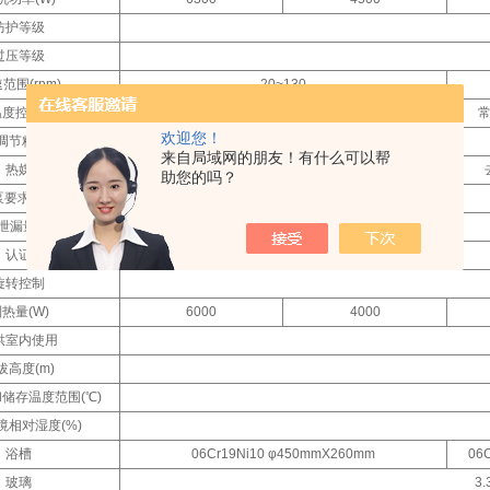
防护等级
过压等级
范围(rpm)
20~130
度控制范围(℃)
常
欢迎您！
调节精度(℃)
来自局域网的朋友！有什么可以帮
热媒
助您的吗？
要求(L/min)
量(kPa/min)
认证
-
旋转控制
热量(W)
6000
4000
供室内使用
拔高度(m)
储存温度范围(℃)
境相对湿度(%)
浴槽
06Cr19Ni10 φ450mmX260mm
06
玻璃
3