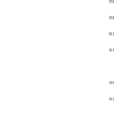
您
您
联
常
详
补