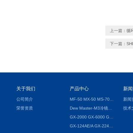
上一篇：
循环
下一篇：
S
关于我们
产品中心
新闻
公司简介
MF-50 MX-50 MS-70卤素水分测定仪 红外线水分仪
新闻
荣誉资质
Dew Master-M3冷镜式露点仪
技术
GX-2000 GX-6000 GX-8000日本AND多功能精密天平
GX-124AE/A GX-224AE/A分析天平