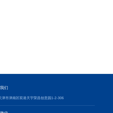
我们
天津市津南区双港天宇荣昌创意园1-2-306