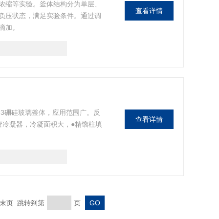
浓缩等实验。釜体结构分为单层、
查看详情
负压状态，满足实验条件。通过调
滴加。
.3硼硅玻璃釜体，应用范围广。反
查看详情
管冷凝器，冷凝面积大，●精馏柱填
末页 跳转到第
页