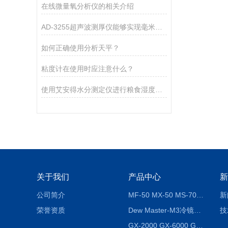
在线微量氧分析仪的相关介绍
AD-3255超声波测厚仪能够实现毫米级别的测量精度
如何正确使用分析天平？
粘度计在使用时应注意什么？
使用艾安得水分测定仪进行粮食湿度测量的方法
关于我们
产品中心
新
公司简介
MF-50 MX-50 MS-70卤素水分测定仪 红外线水分仪
新
荣誉资质
Dew Master-M3冷镜式露点仪
技
GX-2000 GX-6000 GX-8000日本AND多功能精密天平