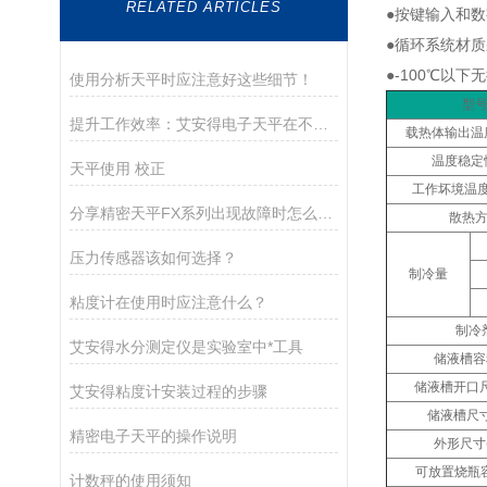
RELATED ARTICLES
●按键输入和
●循环系统材质
●-100℃以下
使用分析天平时应注意好这些细节！
型
提升工作效率：艾安得电子天平在不同行业的关键作用
载热体输出温度
温度稳定性
天平使用 校正
工作坏境温度
分享精密天平FX系列出现故障时怎么处理？
散热
压力传感器该如何选择？
制冷量
粘度计在使用时应注意什么？
制冷
艾安得水分测定仪是实验室中*工具
储液槽容积
储液槽开口尺
艾安得粘度计安装过程的步骤
储液槽尺寸
精密电子天平的操作说明
外形尺寸(
可放置烧瓶容
计数秤的使用须知