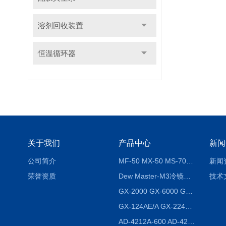
溶剂回收装置
恒温循环器
关于我们
产品中心
新闻
公司简介
MF-50 MX-50 MS-70卤素水分测定仪 红外线水分仪
新闻
荣誉资质
Dew Master-M3冷镜式露点仪
技术
GX-2000 GX-6000 GX-8000日本AND多功能精密天平
GX-124AE/A GX-224AE/A分析天平
AD-4212A-600 AD-4212C-300生产线称重系统 称重模块