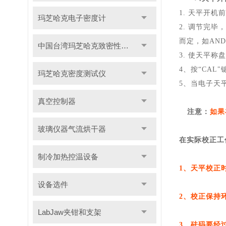
1. 天平开
玛芝哈克电子密度计
2. 调节完
而定
，如
AN
中国台湾玛芝哈克致密性材料密度测试仪
3.
使
天平
称盘
4、按“CAL"
玛芝哈克密度测试仪
5、当电子天
真空控制器
注意：
如果
玻璃仪器气流烘干器
在实际校
正
工
制冷加热控温设备
1、天平校
正
设备选件
2、校
正保持
LabJaw夹钳和支架
3、砝码要经