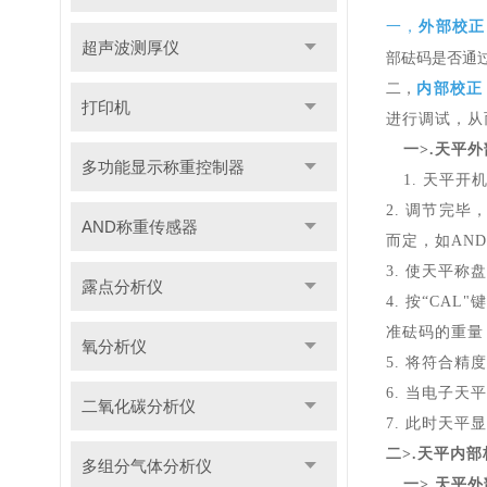
一，
外部校
正
超声波测厚仪
部砝码是否通
二，
内部校
正
打印机
进行
调试
，从
一
>.天平
多功能显示称重控制器
1. 天平
2. 调节完
AND称重传感器
而定
，如
AN
3.
使
天平
称盘
露点分析仪
4. 按“CAL"
准砝码的重量
氧分析仪
5. 将符合
6. 当电子天
二氧化碳分析仪
7. 此时天
二
>.天平内部
多组分气体分析仪
一
>.天平