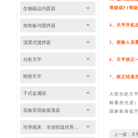
等级或F1等
生物樣品均質器
加热板与搅拌器
4、天平开机
顶置式搅拌器
5、校验人员
分析天平
6、天平校
正
精密天平
7、校
正
结束
干式金属浴
大部分的天
称量的允差
实验室涡旋振荡器
国家标准低
培养摇床、冷冻恒温培养摇床
上一篇：
天