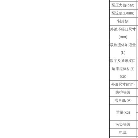
泵压力值(bar)
泵流值(L/min)
制冷剂
外循环接口尺寸
(mm)
载热流体加液量
(L)
数字及通讯接口
适用流体粘度
(cp)
外形尺寸(mm)
防护等级
噪音dB(A)
重量(kg)
污染等级
电源