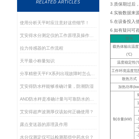
RELATED ARTICLES
3.质保期过
4.实验数据
5.在设备投
使用分析天平时应注意好这些细节！
6.如有疑问可
艾安得水分测定仪的工作原理及操作指南
型号
载热体输出温度
拉力传感器的工作流程
(℃)
天平最小称量知识
温度稳定性(℃
工作环境温度范围
分享精密天平FX系列出现故障时怎么处理？
散热方式
艾安得防水秤能够准确计量，防潮防湿
加热功率(kw
AND防水秤是准确计量与可靠防水的结合
艾安得超声波测厚仪该如何正确使用？
制冷量(kW)
-
露点变送器的原理及作用
-
-
水分仪测定仪可以检测那些中药水分？