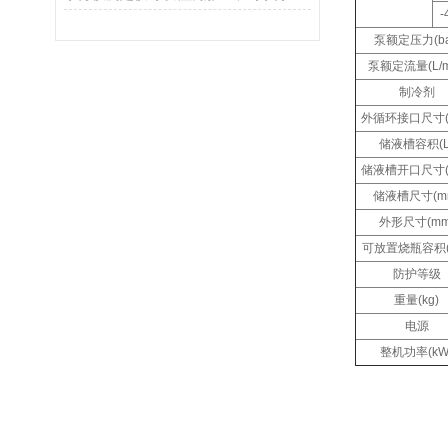
-
泵额定压力(ba
泵额定流量(L/m
制冷剂
外循环接口尺寸(
储液槽容积(L
储液槽开口尺寸(
储液槽尺寸(m
外形尺寸(mm
可放置烧瓶容积(
防护等级
重量(kg)
电源
整机功率(kW