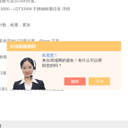
度数可达10,000分度。
™ 3000 - i-DT33XW 不锈钢称重仪表 详情
计数，检重，累加
多色背光LCD显示屏，45mm 字高
欢迎您！
（标配）；铅酸充电电池（标配）
来自局域网的朋友！有什么可以帮
助您的吗？
32接口 选配：USB接口或以太网接口
仪表外壳；IP66防护；不锈钢U型支架
价