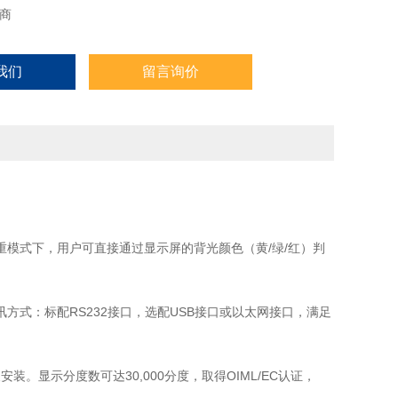
商
我们
留言询价
重模式下，用户可直接通过显示屏的背光颜色（黄/绿/红）判
式：标配RS232接口，选配USB接口或以太网接口，满足
装。显示分度数可达30,000分度，取得OIML/EC认证，