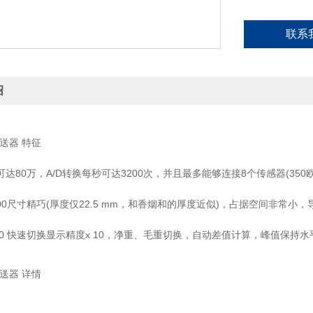
联系
绍
变送器 特征
达80万，A/D转换每秒可达3200次，并且最多能够连接8个传感器(350欧姆)
r 1000尺寸精巧(厚度仅22.5 mm，和香烟和的厚度近似)，占据空间非常
r1000 快速切换显示精度x 10，净重、毛重切换，自动差值计算，峰值
变送器 详情