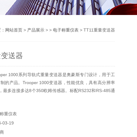
置：
网站首页
>
产品展示
> >
电子称重仪表
> TT11重量变送器
量变送器
oper 1000系列导轨式重量变送器是奥豪斯专门设计，用于工
的产品。Trooper 1000变送器，性能优良，具有高分辨率
，最多连接多达8个350欧姆传感器。标配RS232和RS-485通
口(包括Profibus DP & EtherCAT)轻松地将称重数据与任
讯。
称重仪表
03-19
商