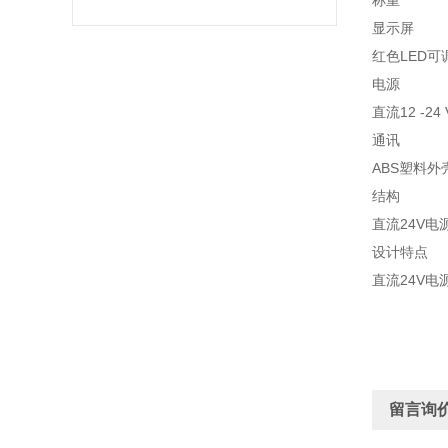
称重
显示屏
红色LED
电源
直流12 -2
通讯
ABS塑料
结构
直流24V
设计特点
直流24V
留言询