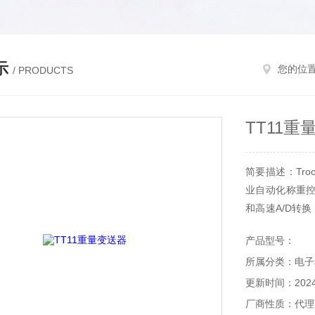
示
您的位
/ PRODUCTS
TT11重
简要描述：Tro
业自动化称重控制
和高速A/D转换
讯接口和多个可选接
产品型号：
何自动化系统通
所属分类：电子
更新时间：2024-
厂商性质：代理