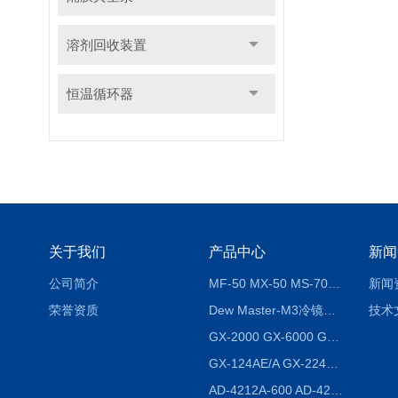
溶剂回收装置
恒温循环器
关于我们
产品中心
新闻
公司简介
MF-50 MX-50 MS-70卤素水分测定仪 红外线水分仪
新闻
荣誉资质
Dew Master-M3冷镜式露点仪
技术
GX-2000 GX-6000 GX-8000日本AND多功能精密天平
GX-124AE/A GX-224AE/A分析天平
AD-4212A-600 AD-4212C-300生产线称重系统 称重模块