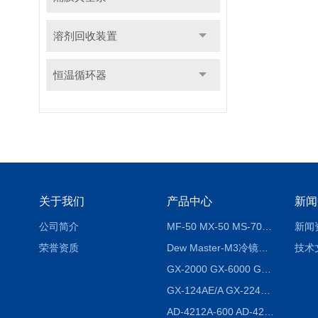
溶剂回收装置
恒温循环器
关于我们
产品中心
新闻
公司简介
MF-50 MX-50 MS-70卤素水分测定仪 红外线水分仪
新闻
荣誉资质
Dew Master-M3冷镜式露点仪
技术
GX-2000 GX-6000 GX-8000日本AND多功能精密天平
GX-124AE/A GX-224AE/A分析天平
AD-4212A-600 AD-4212C-300生产线称重系统 称重模块