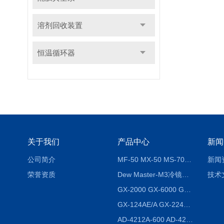
溶剂回收装置
恒温循环器
关于我们
产品中心
新闻
公司简介
MF-50 MX-50 MS-70卤素水分测定仪 红外线水分仪
新闻
荣誉资质
Dew Master-M3冷镜式露点仪
技术
GX-2000 GX-6000 GX-8000日本AND多功能精密天平
GX-124AE/A GX-224AE/A分析天平
AD-4212A-600 AD-4212C-300生产线称重系统 称重模块