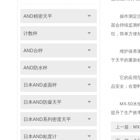
AND精密天平
操作测定仪相
器会持续监测
计数秤
饪，简单方便
AND台秤
维护保养测定
于天平的重新
AND防水秤
它的应用范围
日本AND桌面秤
品安全；在塑
日本AND防爆天平
MX-50水
提升了生产效
日本AND系列密度天平
上一篇：
M
日本AND粘度计